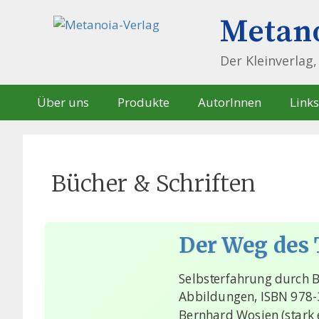
Springe
Metano
zum
Inhalt
Der Kleinverlag
Über uns
Produkte
AutorInnen
Links
Bücher & Schriften
Der Weg des 
Selbsterfahrung durch Be
Abbildungen, ISBN 978-
Bernhard Wosien (stark 