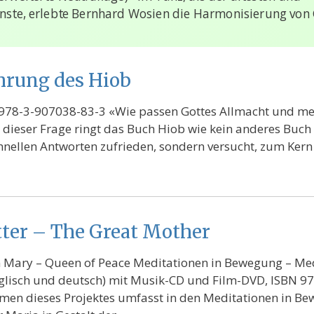
nste, erlebte Bernhard Wosien die Harmonisierung von G
hrung des Hiob
N 978-3-907038-83-3 «Wie passen Gottes Allmacht und me
ieser Frage ringt das Buch Hiob wie kein anderes Buch d
chnellen Antworten zufrieden, sondern versucht, zum Kern
ter – The Great Mother
n Mary – Queen of Peace Meditationen in Bewegung – Med
glisch und deutsch) mit Musik-CD und Film-DVD, ISBN 9
hmen dieses Projektes umfasst in den Meditationen in B