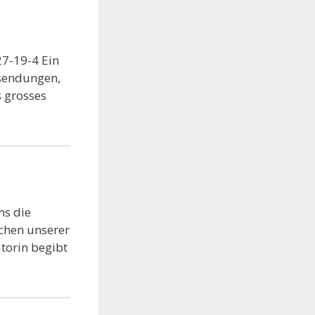
27-19-4 Ein
hsendungen,
s grosses
ns die
schen unserer
utorin begibt