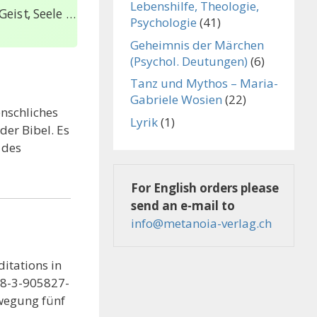
Lebenshilfe, Theologie,
eist, Seele …
Psychologie
(41)
Geheimnis der Märchen
(Psychol. Deutungen)
(6)
Tanz und Mythos – Maria-
Gabriele Wosien
(22)
nschliches
Lyrik
(1)
er Bibel. Es
 des
For English orders please
send an e-mail to
info@metanoia-verlag.ch
itations in
78-3-905827-
ewegung fünf