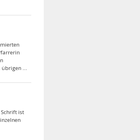
rmierten
farrerin
en
n übrigen …
chrift ist
einzelnen