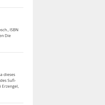
sch., ISBN
en Die
ma dieses
des Sufi-
 Erzengel,