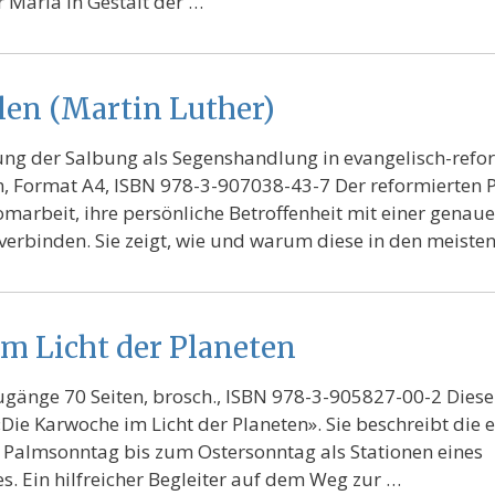
 Maria in Gestalt der …
ölen (Martin Luther)
ng der Salbung als Segenshandlung in evangelisch-refo
n, Format A4, ISBN 978-3-907038-43-7 Der reformierten P
lomarbeit, ihre persönliche Betroffenheit mit einer genau
 verbinden. Sie zeigt, wie und warum diese in den meiste
m Licht der Planeten
gänge 70 Seiten, brosch., ISBN 978-3-905827-00-2 Diese S
Die Karwoche im Licht der Planeten». Sie beschreibt die 
Palmsonntag bis zum Ostersonntag als Stationen eines
s. Ein hilfreicher Begleiter auf dem Weg zur …