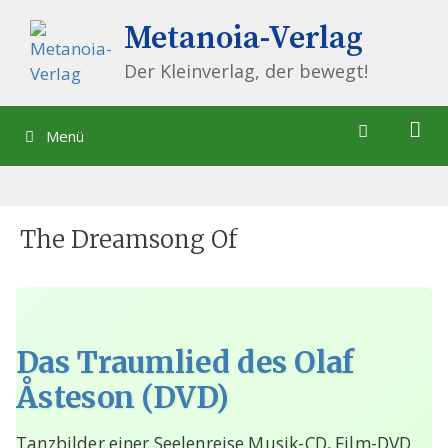
Springe
Metanoia-Verlag
zum
Inhalt
Der Kleinverlag, der bewegt!
Menü
The Dreamsong Of
Das Traumlied des Olaf
Åsteson (DVD)
Tanzbilder einer Seelenreise Musik-CD, Film-DVD