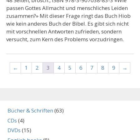
48 Seiten, brosch., ISBN 978-3-907038-83-3 «Wie
passen Gottes Allmacht und menschliches Leiden
zusammen?» Mit dieser Frage ringt das Buch Hiob
wie kein anderes Buch der Bibel. Es gibt sich nicht
mit vorschnellen Antworten zufrieden, sondern
versucht, zum Kern des Problems vorzudringen.
←
1
2
3
4
5
6
7
8
9
→
Bücher & Schriften
(63)
CDs
(4)
DVDs
(15)